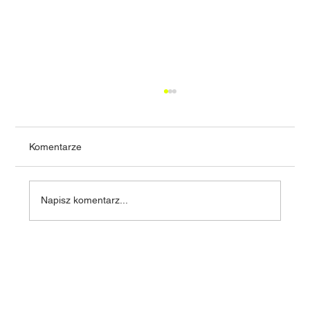
Komentarze
Napisz komentarz...
Zalety domów prefabrykowanych - domy
prefabrykowane w Polsce