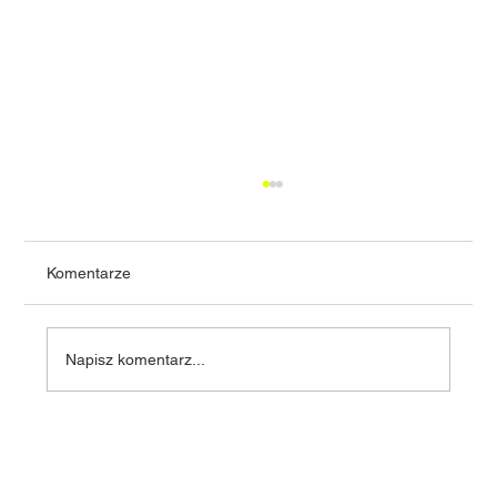
Komentarze
Napisz komentarz...
Zalety domów prefabrykowanych - domy
prefabrykowane w Polsce