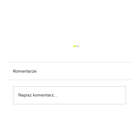
Komentarze
Napisz komentarz...
Zalety domów prefabrykowanych - domy
prefabrykowane w Polsce