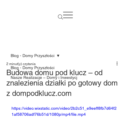
Blog - Domy Przyszłości
2 minut(y) czytania
Blog - Domy Przyszłości
Budowa domu pod klucz – od
Nasze Realizacje – Domy i Inwestycj
znalezienia działki po gotowy dom
z dompodklucz.com
https://video.wixstatic.com/video/2b2c51_e9eeff8fb7d64f2
1af58706adf76b51d/1080p/mp4/file.mp4