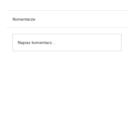
Komentarze
Napisz komentarz...
Zalety domów prefabrykowanych - domy
prefabrykowane w Polsce