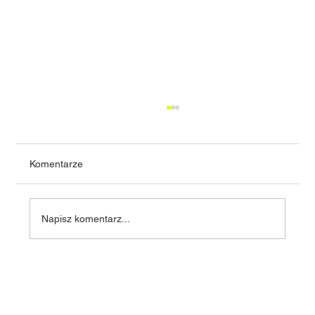
Komentarze
Napisz komentarz...
Nowa inwestycja mieszkaniowa już
wkrótce — nowoczesne domy typu
bliźniak w Cieszynie